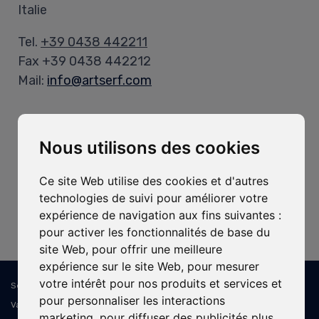
Italie
Tel.
+39 0438 442211
Fax +39 0438 442212
Mail:
info@artserf.com
Heures d’Ouverture
Nous utilisons des cookies
Bureau:
Lun-Ven, 8h-12h / 13h30-17h30
Ce site Web utilise des cookies et d'autres
technologies de suivi pour améliorer votre
Entrepôt:
expérience de navigation aux fins suivantes :
Lun-Ven, 8h-11h45 / 13h15-16h30
pour activer les fonctionnalités de base du
site Web
,
pour offrir une meilleure
expérience sur le site Web
,
pour mesurer
votre intérêt pour nos produits et services et
Sede Legale e Operativa: ART SERF Spa - Via Cal Longa, 15/B - 31028
pour personnaliser les interactions
Vazzola TV - Italia - C.F. e P.IVA: IT02394310268 - PEC: artserf@pec.it -
marketing
,
pour diffuser des publicités plus