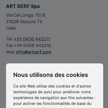
ART SERF Spa
Via Cal Longa, 15/B
31028 Vazzola TV
Italie
Tel.
+39 0438 442211
Fax +39 0438 442212
Mail:
info@artserf.com
Heures d’Ouverture
Nous utilisons des cookies
Bureau:
Lun-Ven, 8h-12h / 13h30-17h30
Ce site Web utilise des cookies et d'autres
technologies de suivi pour améliorer votre
Entrepôt:
expérience de navigation aux fins suivantes :
Lun-Ven, 8h-11h45 / 13h15-16h30
pour activer les fonctionnalités de base du