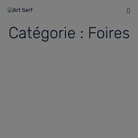
Sk
Catégorie :
Foires
to
co