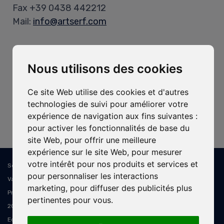
Fax +39 0438 442212
Mail:
info@artserf.com
Heures d’Ouverture
Nous utilisons des cookies
Bureau:
Lun-Ven, 8h-12h / 13h30-17h30
Ce site Web utilise des cookies et d'autres
technologies de suivi pour améliorer votre
Entrepôt:
expérience de navigation aux fins suivantes :
Lun-Ven, 8h-11h45 / 13h15-16h30
pour activer les fonctionnalités de base du
site Web
,
pour offrir une meilleure
expérience sur le site Web
,
pour mesurer
votre intérêt pour nos produits et services et
Sede Legale e Operativa: ART SERF Spa - Via Cal Longa, 15/B - 31028
pour personnaliser les interactions
Vazzola TV - Italia - C.F. e P.IVA: IT02394310268 - PEC: artserf@pec.it -
marketing
,
pour diffuser des publicités plus
Prov. Ufficio Registro: Treviso - N. Reg. Imp. TV 02394310268 - REA TV-
pertinentes pour vous
.
207619 - Capitale Sociale 400.000,00 € i.v. - Soggetta a dir. e coord. di
Edim s.r.l.