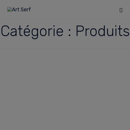
Sk
Catégorie :
Produits
to
co