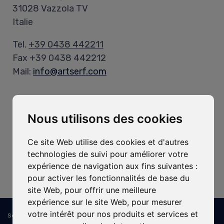
31028 Vazzola TV
Italie
Tel.
+39 0438 442211
Fax +39 0438 442212
Mail:
info@artserf.com
Heures d’Ouverture
Nous utilisons des cookies
Bureau:
Lun-Ven, 8h-12h / 13h30-17h30
Ce site Web utilise des cookies et d'autres
technologies de suivi pour améliorer votre
Entrepôt:
expérience de navigation aux fins suivantes :
Lun-Ven, 8h-11h45 / 13h15-16h30
pour activer les fonctionnalités de base du
site Web
,
pour offrir une meilleure
expérience sur le site Web
,
pour mesurer
votre intérêt pour nos produits et services et
Sede Legale e Operativa: ART SERF Spa - Via Cal Longa, 15/B - 31028