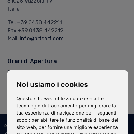
31028 Vazzola TV
Italia
Tel.
+39 0438 442211
Fax +39 0438 442212
Mail:
info@artserf.com
Orari di Apertura
Orari Uffici:
Lun - Ven: 8.00-12.00 / 13.30-17.30
Noi usiamo i cookies
Orari Magazzino:
Questo sito web utilizza cookie e altre
Lun - Ven: 8.00-11.45 / 13.15-16.30
tecnologie di tracciamento per migliorare la
tua esperienza di navigazione per i seguenti
scopi:
per abilitare le funzionalità di base del
Sede Legale e Operativa: ART SERF Spa - Via Cal Longa, 15/B - 31028
sito web
,
per fornire una migliore esperienza
Vazzola TV - Italia - C.F. e P.IVA: IT02394310268 - PEC: artserf@pec.it -