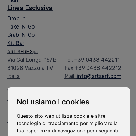
Pluri
Linea Esclusiva
Drop In
Take ‘N’ Go
Grab ‘N’ Go
Kit Bar
ART SERF Spa
Via Cal Longa, 15/B
Tel.
+39 0438 442211
31028 Vazzola TV
Fax +39 0438 442212
Italia
Mail:
info@artserf.com
Orari di Apertura
Orari Uffici:
Noi usiamo i cookies
Lun - Ven: 8.00-12.00 / 13.30-17.30
Questo sito web utilizza cookie e altre
Orari Magazzino:
tecnologie di tracciamento per migliorare la
Lun - Ven: 8.00-11.45 / 13.15-16.30
tua esperienza di navigazione per i seguenti