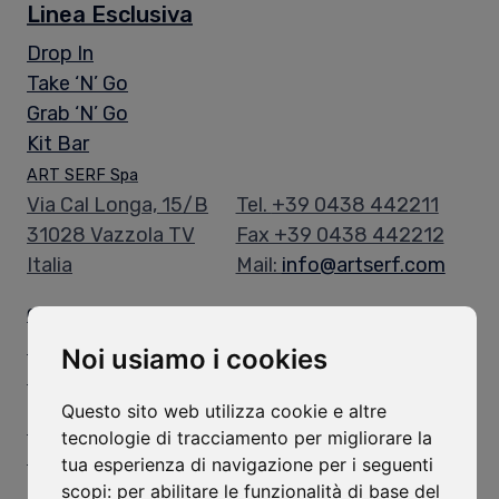
Linea Esclusiva
Drop In
Take ‘N’ Go
Grab ‘N’ Go
Kit Bar
ART SERF Spa
Via Cal Longa, 15/B
Tel.
+39 0438 442211
31028 Vazzola TV
Fax +39 0438 442212
Italia
Mail:
info@artserf.com
Orari di Apertura
Orari Uffici:
Noi usiamo i cookies
Lun - Ven: 8.00-12.00 / 13.30-17.30
Questo sito web utilizza cookie e altre
Orari Magazzino:
tecnologie di tracciamento per migliorare la
Lun - Ven: 8.00-11.45 / 13.15-16.30
tua esperienza di navigazione per i seguenti
scopi:
per abilitare le funzionalità di base del