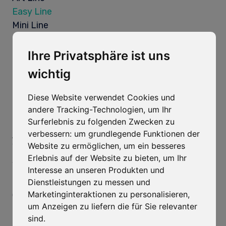
Easy Line
Mini Line
Free Flow
Pluri
Ihre Privatsphäre ist uns
Exklusive Linien
wichtig
Drop In
Take ‘N’ Go
Diese Website verwendet Cookies und
andere Tracking-Technologien, um Ihr
Grab ‘N’ Go
Surferlebnis zu folgenden Zwecken zu
Kit Bar
verbessern:
um grundlegende Funktionen der
ART SERF Spa
Website zu ermöglichen
,
um ein besseres
Via Cal Longa, 15/B
Tel.
+39 0438 442211
Erlebnis auf der Website zu bieten
,
um Ihr
31028 Vazzola TV
Fax +39 0438 442212
Interesse an unseren Produkten und
Italien
Mail:
info@artserf.com
Dienstleistungen zu messen und
Marketinginteraktionen zu personalisieren
,
Öffnungszeit
Bürozeiten:
um Anzeigen zu liefern die für Sie relevanter
sind
.
Mo.–Fr.: 8:00–12:00 Uhr / 13:30–17:30 Uhr