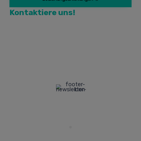
Kontaktiere uns!
Via Cal Longa, 15/B
31028 Vazzola TV Italia
Tel.
+39 0438 442211
Fax +39 0438 442212
Mail: info@artserf.com